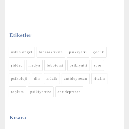
Etiketler
üstün öngel
hiperaktivite
psikiyatri
çocuk
şiddet
medya
lobotomi
psikiyatri
spor
psikoloji
din
müzik
antidepresan
ritalin
toplum
psikiyatrist
antidepresan
Kısaca