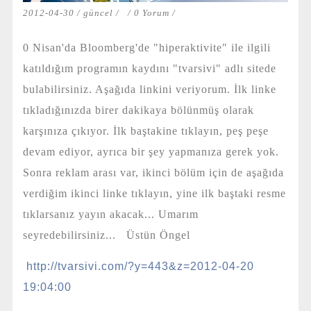
2012-04-30 /
güncel
/
/
0 Yorum
/
0 Nisan'da Bloomberg'de "hiperaktivite" ile ilgili
katıldığım programın kaydını "tvarsivi" adlı sitede
bulabilirsiniz. Aşağıda linkini veriyorum. İlk linke
tıkladığınızda birer dakikaya bölünmüş olarak
karşınıza çıkıyor. İlk baştakine tıklayın, peş peşe
devam ediyor, ayrıca bir şey yapmanıza gerek yok.
Sonra reklam arası var, ikinci bölüm için de aşağıda
verdiğim ikinci linke tıklayın, yine ilk baştaki resme
tıklarsanız yayın akacak... Umarım
seyredebilirsiniz... Üstün Öngel
http://tvarsivi.com/?y=443&z=2012-04-20
19:04:00