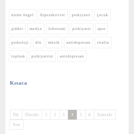
üstün öngel
hiperaktivite
psikiyatri
çocuk
şiddet
medya
lobotomi
psikiyatri
spor
psikoloji
din
müzik
antidepresan
ritalin
toplum
psikiyatrist
antidepresan
Kısaca
İlk
Önceki
1
2
3
4
5
6
Sonraki
Son