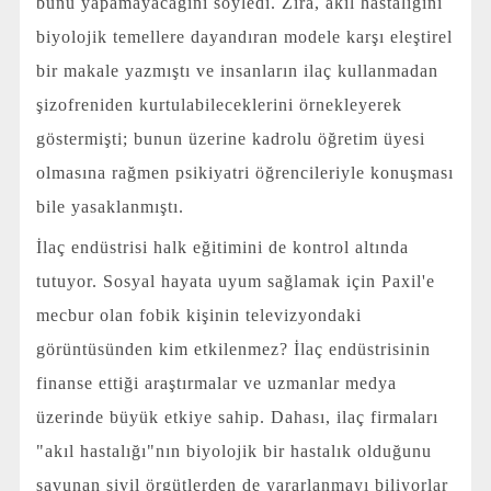
bunu yapamayacağını söyledi. Zira, akıl hastalığını
biyolojik temellere dayandıran modele karşı eleştirel
bir makale yazmıştı ve insanların ilaç kullanmadan
şizofreniden kurtulabileceklerini örnekleyerek
göstermişti; bunun üzerine kadrolu öğretim üyesi
olmasına rağmen psikiyatri öğrencileriyle konuşması
bile yasaklanmıştı.
İlaç endüstrisi halk eğitimini de kontrol altında
tutuyor. Sosyal hayata uyum sağlamak için Paxil'e
mecbur olan fobik kişinin televizyondaki
görüntüsünden kim etkilenmez? İlaç endüstrisinin
finanse ettiği araştırmalar ve uzmanlar medya
üzerinde büyük etkiye sahip. Dahası, ilaç firmaları
"akıl hastalığı"nın biyolojik bir hastalık olduğunu
savunan sivil örgütlerden de yararlanmayı biliyorlar