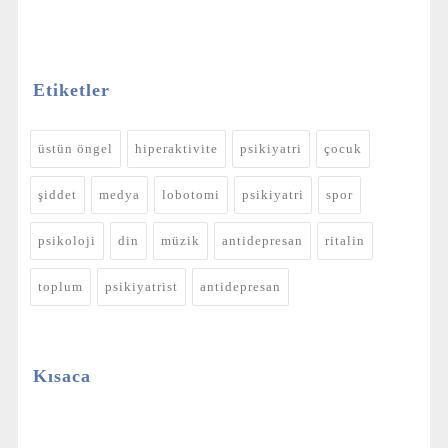
Etiketler
üstün öngel
hiperaktivite
psikiyatri
çocuk
şiddet
medya
lobotomi
psikiyatri
spor
psikoloji
din
müzik
antidepresan
ritalin
toplum
psikiyatrist
antidepresan
Kısaca