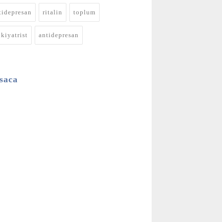
tidepresan
ritalin
toplum
ikiyatrist
antidepresan
saca