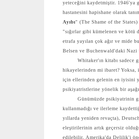
yeteceğini kaydetmiştir. 1946'ya g
hastanesini hapishane olarak tanım
Ayıbı
" (The Shame of the States) 
"sığırlar gibi kümelenen ve kötü d
etrafa yayılan çok ağır ve mide b
Belsen ve Buchenwald'daki Nazi to
Whitaker'ın kitabı sadece 
hikayelerinden mi ibaret? Yoksa,
için ellerinden gelenin en iyisin
psikiyatristlerine yönelik bir aşa
Günümüzde psikiyatrinin ge
kullanmadığı ve ilerleme kaydetti
yıllarda yeniden revaçta), Deutsc
eleştirilerinin artık geçersiz oldu
edilebilir.
Amerika'da Delilik
'i ö