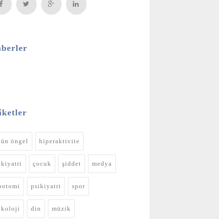
berler
iketler
tün öngel
hiperaktivite
ikiyatri
çocuk
şiddet
medya
botomi
psikiyatri
spor
ikoloji
din
müzik