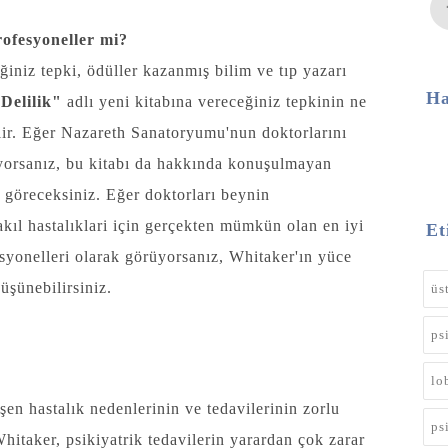
rofesyoneller mi?
ğiniz tepki, ödüller kazanmış bilim ve tıp yazarı
Ha
Delilik
"
adlı yeni kitabına vereceğiniz tepkinin ne
lir. Eğer Nazareth Sanatoryumu'nun doktorlarını
üyorsanız, bu kitabı da hakkında konuşulmayan
k göreceksiniz. Eğer doktorları beynin
kıl hastalıklari için gerçekten mümkün olan en iyi
Et
esyonelleri olarak görüyorsanız, Whitaker'ın yüce
üşünebilirsiniz.
üs
ps
lo
en hastalık nedenlerinin ve tedavilerinin zorlu
ps
Whitaker, psikiyatrik tedavilerin yarardan çok zarar