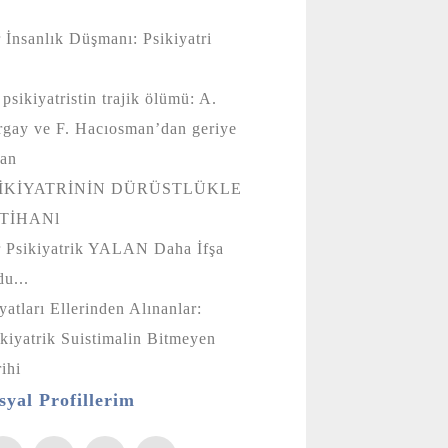
r İnsanlık Düşmanı: Psikiyatri
 psikiyatristin trajik ölümü: A.
rgay ve F. Hacıosman’dan geriye
alan
İKİYATRİNİN DÜRÜSTLÜKLE
MTİHANl
r Psikiyatrik YALAN Daha İfşa
ldu...
atları Ellerinden Alınanlar:
kiyatrik Suistimalin Bitmeyen
arihi
syal Profillerim