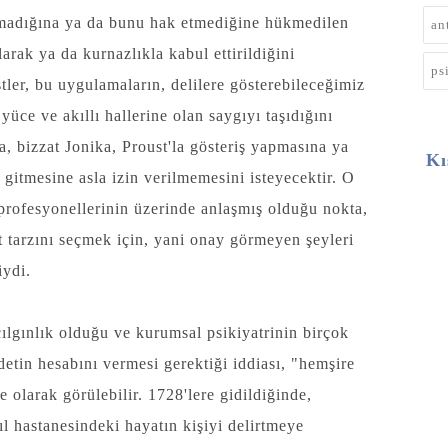
olmadığına ya da bunu hak etmediğine hükmedilen
an
larak ya da kurnazlıkla kabul ettirildiğini
ps
tler, bu uygulamaların, delilere gösterebileceğimiz
yüce ve akıllı hallerine olan saygıyı taşıdığını
a, bizzat Jonika, Proust'la gösteriş yapmasına ya
Kı
 gitmesine asla izin verilmemesini isteyecektir. O
 profesyonellerinin üzerinde anlaşmış olduğu nokta,
t tarzını seçmek için, yani onay görmeyen şeyleri
iydi.
lgınlık olduğu ve kurumsal psikiyatrinin birçok
ddetin hesabını vermesi gerektiği iddiası, "hemşire
e olarak görülebilir. 1728'lere gidildiğinde,
ıl hastanesindeki hayatın kişiyi delirtmeye