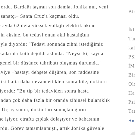
yordu. Bardağı taşıran son damla, Jonika'nın, yeni
Bi
 sanatçı– Santa Cruz'a kaçması oldu.
ç ayda 62 defa yüksek voltajlı elektrik akımı
İki
in aksine, bu tedavi onun akıl hastalığını
Tu
öyle diyordu: "Tedavi sonunda zihni istediğimiz
k
kadar da kötü değildi aslında: "Neyse ki, kayda
PS
 genel bir düşünce tahribatı oluşmuş durumda."
İ
aviye –hastayı dehşete düşüren, son raddesine
Bi
 iki hafta daha devam ettikten sonra bile, doktoru
O
iyordu: "Bu tip bir tedaviden sonra hasta
Hay
undan çok daha fazla bir oranda zihinsel bulanıklık
Psi
." Üç ay sonra, doktorları sonuçtan gurur
T
e işiyor, etrafta çıplak dolaşıyor ve babasının
So
ordu. Görev tamamlanmıştı, artık Jonika güvenle