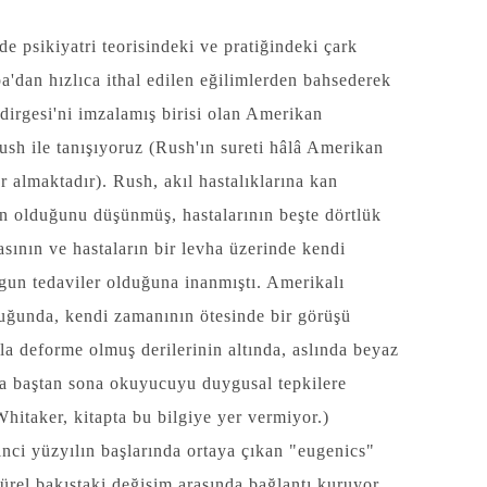
e psikiyatri teorisindeki ve pratiğindeki çark
pa'dan hızlıca ithal edilen eğilimlerden bahsederek
dirgesi'ni imzalamış birisi olan Amerikan
ush ile tanışıyoruz (Rush'ın sureti hâlâ Amerikan
r almaktadır). Rush, akıl hastalıklarına kan
n olduğunu düşünmüş, hastalarının beşte dörtlük
asının ve hastaların bir levha üzerinde kendi
gun tedaviler olduğuna inanmıştı. Amerikalı
duğunda, kendi zamanının ötesinde bir görüşü
a deforme olmuş derilerinin altında, aslında beyaz
ta baştan sona okuyucuyu duygusal tepkilere
itaker, kitapta bu bilgiye yer vermiyor.)
nci yüzyılın başlarında ortaya çıkan "eugenics"
ültürel bakıştaki değişim arasında bağlantı kuruyor.