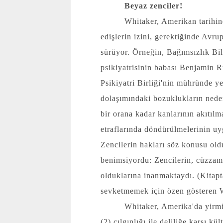
Beyaz zenciler!
Whitaker, Amerikan tarihind
edişlerin izini, gerektiğinde Avru
sürüyor. Örneğin, Bağımsızlık Bil
psikiyatrisinin babası Benjamin R
Psikiyatri Birliği'nin mühründe ye
dolaşımındaki bozuklukların nede
bir orana kadar kanlarının akıtılm
etraflarında döndürülmelerinin uy
Zencilerin hakları söz konusu ol
benimsiyordu: Zencilerin, cüzzaml
olduklarına inanmaktaydı. (Kitap
sevketmemek için özen gösteren Wh
Whitaker, Amerika'da yirmi
(2) çılgınlığı ile deliliğe karşı k