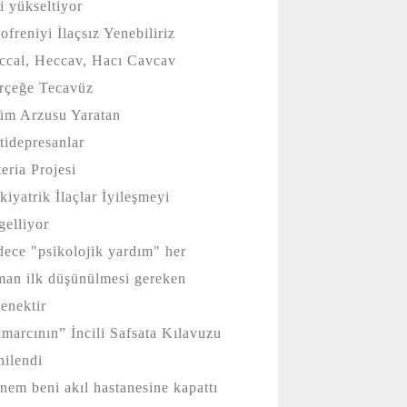
ci yükseltiyor
zofreniyi İlaçsız Yenebiliriz
ccal, Heccav, Hacı Cavcav
rçeğe Tecavüz
üm Arzusu Yaratan
tidepresanlar
teria Projesi
kiyatrik İlaçlar İyileşmeyi
gelliyor
dece "psikolojik yardım" her
man ilk düşünülmesi gereken
çenektir
marcının” İncili Safsata Kılavuzu
enilendi
nem beni akıl hastanesine kapattı