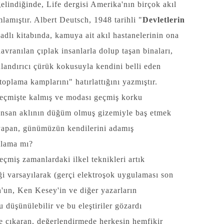
elindiğinde, Life dergisi Amerika'nın birçok akıl
lamıştır. Albert Deutsch, 1948 tarihli "
Devletlerin
adlı kitabında, kamuya ait akıl hastanelerinin ona
avranılan çıplak insanlarla dolup taşan binaları,
ulandırıcı çürük kokusuyla kendini belli eden
plama kamplarını" hatırlattığını yazmıştır.
geçmişte kalmış ve modası geçmiş korku
 insan aklının düğüm olmuş gizemiyle baş etmek
i yapan, günümüzün kendilerini adamış
ğılama mı?
çmiş zamanlardaki ilkel teknikleri artık
ği varsayılarak (gerçi elektroşok uygulaması son
h'un, Ken Kesey'in ve diğer yazarların
ğu düşünülebilir ve bu eleştiriler gözardı
ne çıkaran, değerlendirmede herkesin hemfikir