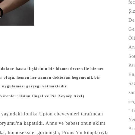
fe
Şi
De
Ge
Öl
An
So
Psi
 doktor-hasta ilişkisinin bir hizmet üreten ile hizmet
En
yor oluşu, hemen her zaman doktorun hegemonik bir
Sa
i uygulaması gerçeği yatmaktadır.
za
virenler: Üstün Öngel ve Pia Zeynep Akel)
se
“Tı
yaşındaki Jonika Upton ebeveynleri tarafından
Y
ryumu'na kapatıldı. Anne ve babası onun aklını
An
ka, homoseksüel görünüşlü, Proust'un kitaplarıyla