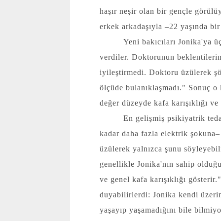
haşır neşir olan bir gençle görülü
erkek arkadaşıyla –22 yaşında bir
Yeni bakıcıları Jonika'ya ü
verdiler. Doktorunun beklentilerin
iyileştirmedi. Doktoru üzülerek ş
ölçüde bulanıklaşmadı." Sonuç o 
değer düzeyde kafa karışıklığı ve
En gelişmiş psikiyatrik ted
kadar daha fazla elektrik şokuna–
üzülerek yalnızca şunu söyleyebil
genellikle Jonika'nın sahip olduğ
ve genel kafa karışıklığı gösterir
duyabilirlerdi: Jonika kendi üzerin
yaşayıp yaşamadığını bile bilmiy