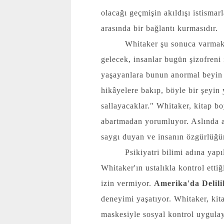
olacağı geçmişin akıldışı istisma
arasında bir bağlantı kurmasıdır.
Whitaker şu sonuca varmakt
gelecek, insanlar bugün şizofreni 
yaşayanlara bunun anormal beyin 
hikâyelere bakıp, böyle bir şeyi
sallayacaklar." Whitaker, kitap b
abartmadan yorumluyor. Aslında an
saygı duyan ve insanın özgürlüğ
Psikiyatri bilimi adına yap
Whitaker'ın ustalıkla kontrol ett
izin vermiyor.
Amerika'da Delili
deneyimi yaşatıyor. Whitaker, kitap
maskesiyle sosyal kontrol uygulaya