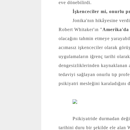
eve dönebilirdi.
İşkenceciler mi, onurlu p
Jonika'nın hikâyesine verdi
Robert Whitaker'ın "
Amerika'da 
olacağını tahmin etmeye yarayabi
acımasız işkenceciler olarak gör
uygulamaların iğrenç tarihi olara
dengesizliklerinden kaynaklanan a
tedaviyi sağlayan onurlu tıp prof
psikiyatri mesleğini karaladığını d
Psikiyatride durmadan değiş
tarihini duru bir şekilde ele alan 