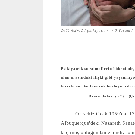
2007-02-02 /
psikiyatri
/
/
0 Yorum
/
Psikiyatrik suistimallerin kökeninde,
alan arasındaki ilişki gibi yaşanmı
tavırla zor kullanarak hastaya tedav
Brian Doherty (*)
(Çe
On sekiz Ocak 1959'da, 17 
Albuquerque'deki Nazareth Sanato
kaçırmış olduğundan emindi: Joni