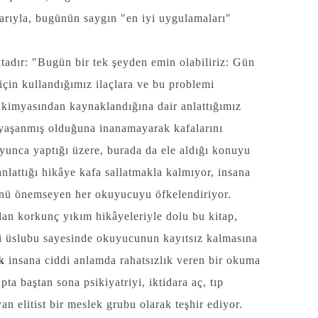
rlarıyla, bugünün saygın "en iyi uygulamaları"
adır: "Bugün bir tek şeyden emin olabiliriz: Gün
için kullandığımız ilaçlara ve bu problemi
kimyasından kaynaklandığına dair anlattığımız
n yaşanmış olduğuna inanamayarak kafalarını
oyunca yaptığı üzere, burada da ele aldığı konuyu
lattığı hikâye kafa sallatmakla kalmıyor, insana
ünü önemseyen her okuyucuyu öfkelendiriyor.
ılan korkunç yıkım hikâyeleriyle dolu bu kitap,
iği üslubu sayesinde okuyucunun kayıtsız kalmasına
k
insana ciddi anlamda rahatsızlık veren bir okuma
ta baştan sona psikiyatriyi, iktidara aç, tıp
n elitist bir meslek grubu olarak teşhir ediyor.